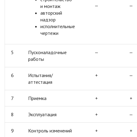
—
—
и монтаж
авторский
надзор
исполнительные
чертежи
5
Пусконаладочные
—
—
работы
6
Испытания/
+
—
аттестация
7
Приемка
+
+
8
Эксплуатация
+
—
9
Контроль изменений
+
+