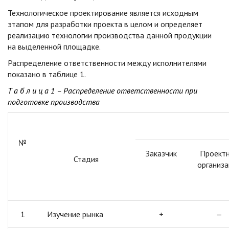
Технологическое проектирование является исходным
этапом для разработки проекта в целом и определяет
реализацию технологии производства данной продукции
на выделенной площадке.
Распределение ответственности между исполнителями
показано в таблице 1.
Т а б л и ц а 1 – Распределение ответственности при
подготовке производства
№
Заказчик
Проект
Стадия
организа
1
Изучение рынка
+
—